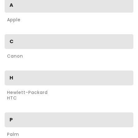
A
Apple
C
Canon
H
Hewlett-Packard
HTC
P
Palm