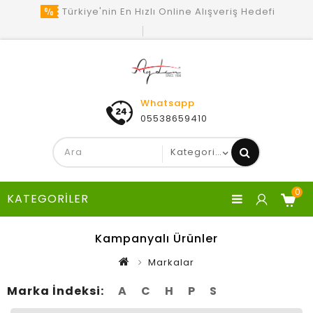
Türkiye'nin En Hızlı Online Alışveriş Hedefi
Whatsapp
05538659410
0
KATEGORILER
Kampanyalı Ürünler
Markalar
Marka İndeksi:
A
C
H
P
S